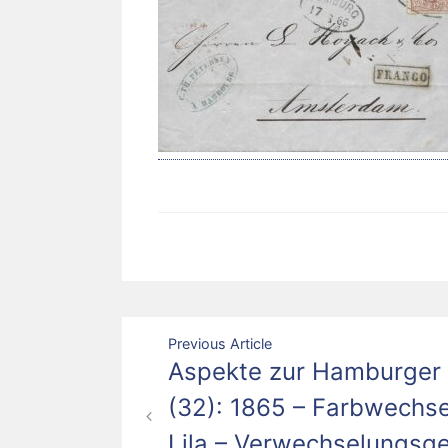
Beitragsnavigation
Previous Article
Aspekte zur Hamburger 
(32): 1865 – Farbwechs
Lila – Verwechselungsge