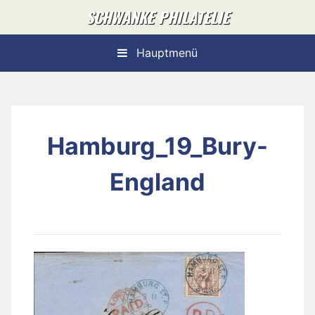
Skip
SCHWANKE PHILATELIE
to
content
Hauptmenü
Hamburg_19_Bury-
England