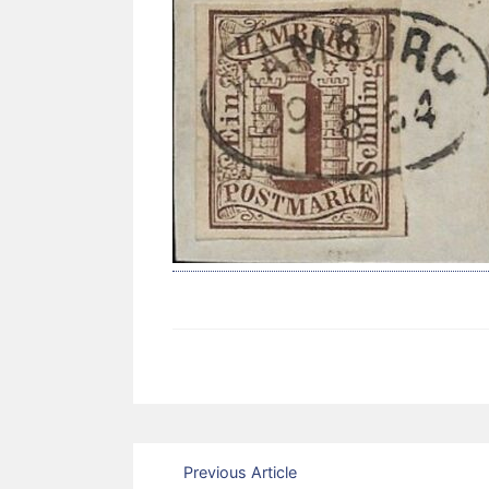
Beitragsnavigation
Previous Article