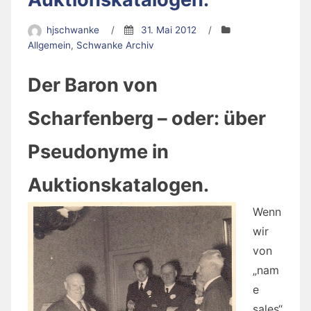
hjschwanke
/
31. Mai 2012
/
Allgemein
,
Schwanke Archiv
Der Baron von
Scharfenberg – oder: über
Pseudonyme in
Auktionskatalogen.
Wenn
wir
von
„nam
e
sales“