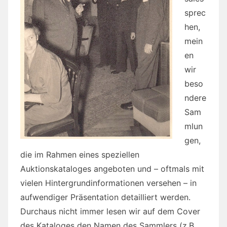
sprec
hen,
mein
en
wir
beso
ndere
Sam
mlun
gen,
die im Rahmen eines speziellen
Auktionskataloges angeboten und – oftmals mit
vielen Hintergrundinformationen versehen – in
aufwendiger Präsentation detailliert werden.
Durchaus nicht immer lesen wir auf dem Cover
des Kataloges den Namen des Sammlers (z.B.