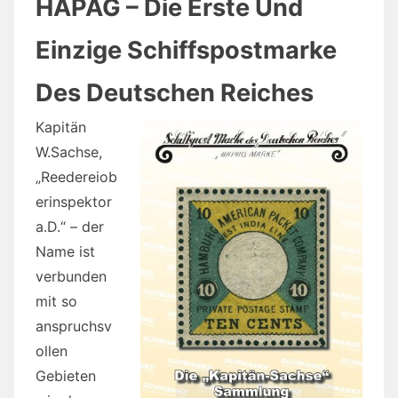
HAPAG – Die Erste Und
Einzige Schiffspostmarke
Des Deutschen Reiches
Kapitän
W.Sachse,
„Reedereiob
erinspektor
a.D.“ – der
Name ist
verbunden
mit so
anspruchsv
ollen
Gebieten