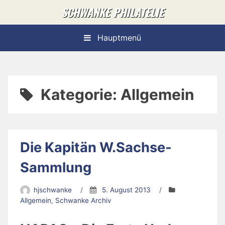
Skip
SCHWANKE PHILATELIE
to
content
Hauptmenü
Kategorie:
Allgemein
Die Kapitän W.Sachse-
Sammlung
hjschwanke
/
5. August 2013
/
Allgemein
,
Schwanke Archiv