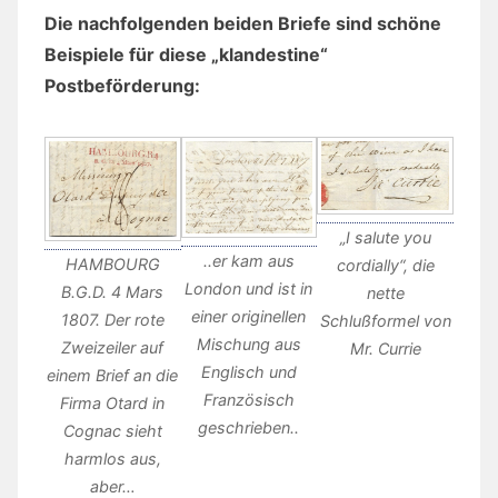
Die nachfolgenden beiden Briefe sind schöne
Beispiele für diese „klandestine“
Postbeförderung:
„I salute you
..er kam aus
HAMBOURG
cordially“, die
London und ist in
B.G.D. 4 Mars
nette
einer originellen
1807. Der rote
Schlußformel von
Mischung aus
Zweizeiler auf
Mr. Currie
Englisch und
einem Brief an die
Französisch
Firma Otard in
geschrieben..
Cognac sieht
harmlos aus,
aber…