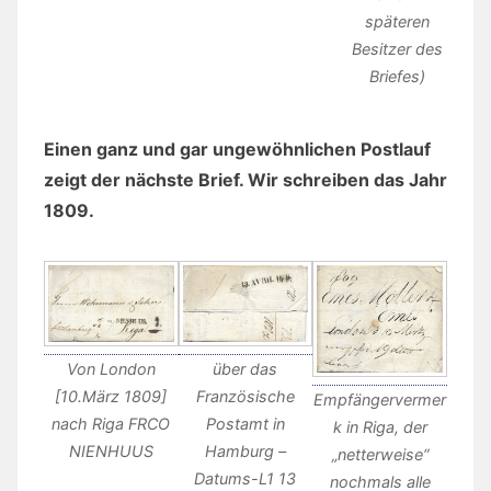
späteren
Besitzer des
Briefes)
Einen ganz und gar ungewöhnlichen Postlauf
zeigt der nächste Brief. Wir schreiben das Jahr
1809.
Von London
über das
[10.März 1809]
Französische
Empfängervermer
nach Riga FRCO
Postamt in
k in Riga, der
NIENHUUS
Hamburg –
„netterweise“
Datums-L1 13
nochmals alle