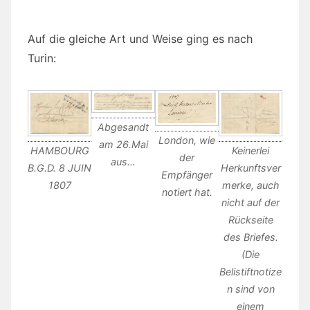
Auf die gleiche Art und Weise ging es nach
Turin:
Abgesandt
London, wie
am 26.Mai
Keinerlei
HAMBOURG
der
aus…
Herkunftsver
B.G.D. 8 JUIN
Empfänger
merke, auch
1807
notiert hat.
nicht auf der
Rückseite
des Briefes.
(Die
Belistiftnotize
n sind von
einem