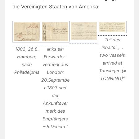
die Vereinigten Staaten von Amerika:
Teil des
Inhalts: „…
1803, 26.8.
links ein
two vessels
Hamburg
Forwarder-
arrived at
nach
Vermerk aus
Tonningen (=
Philadelphia
London:
TÖNNING)“
20.Septembe
r 1803 und
der
Ankunftsver
merk des
Empfängers
– 8.Decem !