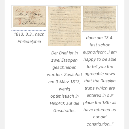
1813, 3.3., nach
dann am 13.4.
Philadelphia
fast schon
euphorisch: „I am
Der Brief ist in
happy to be able
zwei Etappen
to tell you the
geschrieben
agreeable news
worden. Zunächst
that the Russian
am 3.März 1813,
trups which are
wenig
entered in our
optimistisch in
place the 18th alt
Hinblick auf die
have returned us
Geschäfte..
our old
constitution..“