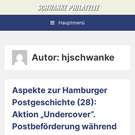
Skip
SCHWANKE PHILATELIE
to
content
Hauptmenü
Autor:
hjschwanke
Aspekte zur Hamburger
Postgeschichte (28):
Aktion „Undercover“.
Postbeförderung während