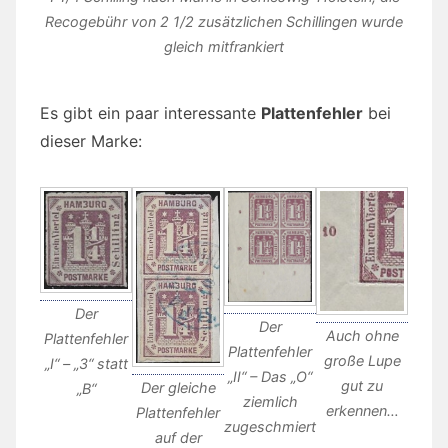
Recogebühr von 2 1/2 zusätzlichen Schillingen wurde
gleich mitfrankiert
Es gibt ein paar interessante
Plattenfehler
bei
dieser Marke:
Der
Der
Auch ohne
Plattenfehler
Plattenfehler
große Lupe
„I“ – „3“ statt
„II“ – Das „O“
gut zu
Der gleiche
„B“
ziemlich
erkennen…
Plattenfehler
zugeschmiert
auf der