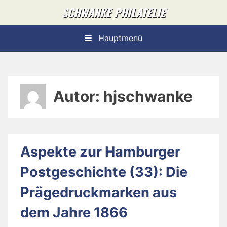
Skip
SCHWANKE PHILATELIE
to
content
Hauptmenü
Autor:
hjschwanke
Aspekte zur Hamburger
Postgeschichte (33): Die
Prägedruckmarken aus
dem Jahre 1866