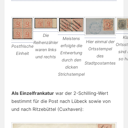
Die
Kl
Meistens
Hier einmal der
Reihenzähler
Ortss
erfolgte die
Postfrische
Ortsstempel
waren links
sind 
Entwertung
Einheit
des
und rechts
so h
durch den
Stadtpostamtes
dicken
Strichstempel
Als Einzelfrankatur
war der 2-Schilling-Wert
bestimmt für die Post nach Lübeck sowie von
und nach Ritzebüttel (Cuxhaven):