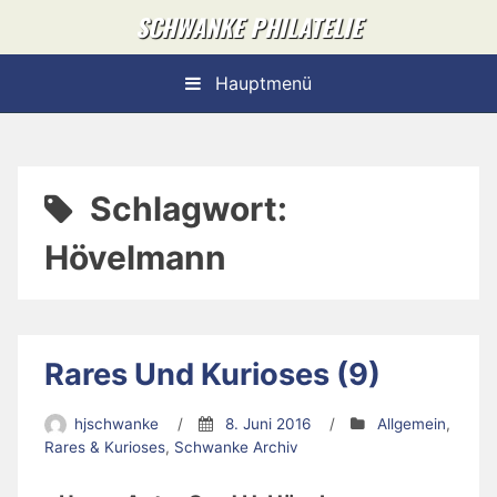
Skip
SCHWANKE PHILATELIE
to
content
Hauptmenü
Schlagwort:
Hövelmann
Rares Und Kurioses (9)
hjschwanke
/
8. Juni 2016
/
Allgemein
,
Rares & Kurioses
,
Schwanke Archiv