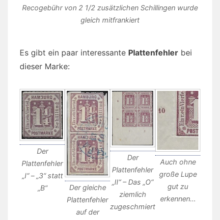
Recogebühr von 2 1/2 zusätzlichen Schillingen wurde
gleich mitfrankiert
Es gibt ein paar interessante
Plattenfehler
bei
dieser Marke:
Der
Der
Auch ohne
Plattenfehler
Plattenfehler
große Lupe
„I“ – „3“ statt
„II“ – Das „O“
gut zu
Der gleiche
„B“
ziemlich
erkennen…
Plattenfehler
zugeschmiert
auf der