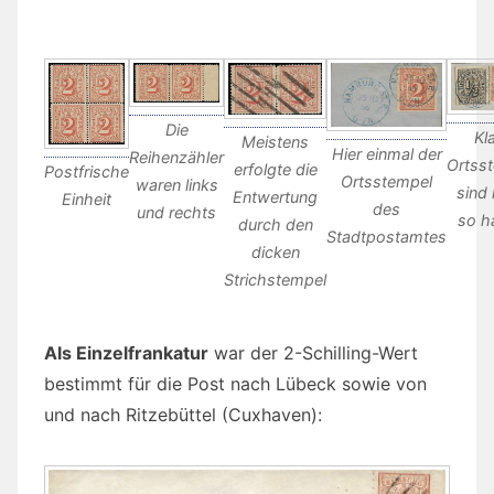
Die
Kl
Meistens
Hier einmal der
Reihenzähler
Ortss
erfolgte die
Postfrische
Ortsstempel
waren links
sind 
Entwertung
Einheit
des
und rechts
so h
durch den
Stadtpostamtes
dicken
Strichstempel
Als Einzelfrankatur
war der 2-Schilling-Wert
bestimmt für die Post nach Lübeck sowie von
und nach Ritzebüttel (Cuxhaven):