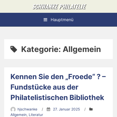
Skip
SCHWANKE PHILATELIE
to
content
Hauptmenü
Kategorie:
Allgemein
Kennen Sie den „Froede“ ? –
Fundstücke aus der
Philatelistischen Bibliothek
hjschwanke
/
27. Januar 2025
/
Allgemein
,
Literatur