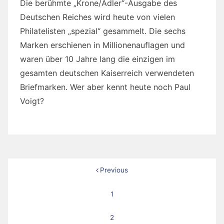
Die berühmte „Krone/Adler“-Ausgabe des
Deutschen Reiches wird heute von vielen
Philatelisten „spezial“ gesammelt. Die sechs
Marken erschienen in Millionenauflagen und
waren über 10 Jahre lang die einzigen im
gesamten deutschen Kaiserreich verwendeten
Briefmarken. Wer aber kennt heute noch Paul
Voigt?
Seitennummerierung
Previous
der
1
Beiträge
2