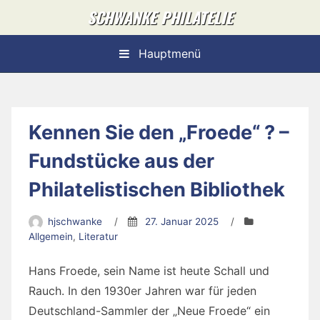
Skip
SCHWANKE PHILATELIE
to
content
Hauptmenü
Bulletin
Kennen Sie den „Froede“ ? –
Fundstücke aus der
Philatelistischen Bibliothek
hjschwanke
/
27. Januar 2025
/
Allgemein
,
Literatur
Hans Froede, sein Name ist heute Schall und
Rauch. In den 1930er Jahren war für jeden
Deutschland-Sammler der „Neue Froede“ ein