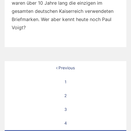
waren über 10 Jahre lang die einzigen im
gesamten deutschen Kaiserreich verwendeten
Briefmarken. Wer aber kennt heute noch Paul
Voigt?
Seitennummerierung
Previous
der
1
Beiträge
2
3
4